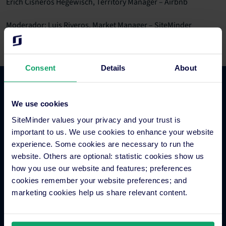
Erich Cisneros Hegewisch,
Territory Manager –
Airbnb
Moderador: Luis Riveros, Market Manager – SiteMinder
Puede acceder a esta grabación cuando quiera!
Consent
Details
About
Comercio hotelero
We use cookies
SiteMinder values your privacy and your trust is
Gestor de canales para hoteles
important to us. We use cookies to enhance your website
Motor de reservas para hoteles
experience. Some cookies are necessary to run the
Creador de sitios web para hoteles
website. Others are optional: statistic cookies show us
how you use our website and features; preferences
Gestión inteligente de tarifas hoteleras
cookies remember your website preferences; and
Metabuscadores para hoteles
marketing cookies help us share relevant content.
Procesamiento de pagos hoteleros
Sistema de distribución global (GDS)