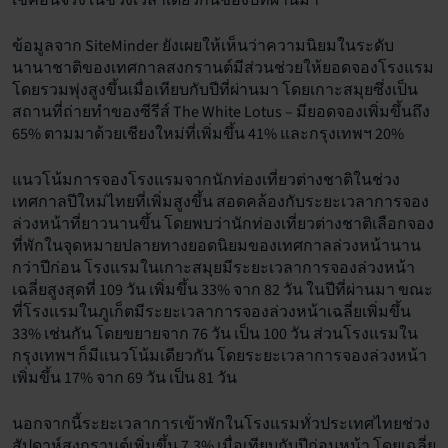
ข้อมูลจาก SiteMinder ยังเผยให้เห็นว่าความนิยมในระดับ
นานาชาติของเทศกาลสงกรานต์มีส่วนช่วยให้ยอดจองโรงแรม
โดยรวมพุ่งสูงขึ้นเมื่อเทียบกับปีที่ผ่านมา โดยเกาะสมุยซึ่งเป็น
สถานที่ถ่ายทำของซีรีส์ The White Lotus – มียอดจองเพิ่มขึ้นถึง
65% ตามมาด้วยเชียงใหม่ที่เพิ่มขึ้น 41% และกรุงเทพฯ 20%
แนวโน้มการจองโรงแรมจากนักท่องเที่ยวต่างชาติในช่วง
เทศกาลปีใหม่ไทยที่เพิ่มสูงขึ้น สอดคล้องกับระยะเวลาการจอง
ล่วงหน้าที่ยาวนานขึ้น โดยพบว่านักท่องเที่ยวต่างชาติเลือกจอง
ที่พักในจุดหมายปลายทางยอดนิยมของเทศกาลล่วงหน้านาน
กว่าปีก่อน โรงแรมในเกาะสมุยมีระยะเวลาการจองล่วงหน้า
เฉลี่ยสูงสุดที่ 109 วัน เพิ่มขึ้น 33% จาก 82 วัน ในปีที่ผ่านมา ขณะ
ที่โรงแรมในภูเก็ตมีระยะเวลาการจองล่วงหน้าเฉลี่ยเพิ่มขึ้น
33% เช่นกัน โดยขยายจาก 76 วัน เป็น 100 วัน ส่วนโรงแรมใน
กรุงเทพฯ ก็มีแนวโน้มเดียวกัน โดยระยะเวลาการจองล่วงหน้า
เพิ่มขึ้น 17% จาก 69 วัน เป็น 81 วัน
นอกจากนี้ระยะเวลาการเข้าพักในโรงแรมทั่วประเทศไทยช่วง
สัปดาห์สงกรานต์เพิ่มขึ้น 7.3% เมื่อเทียบกับปีก่อนหน้า โดยเฉลี่ย