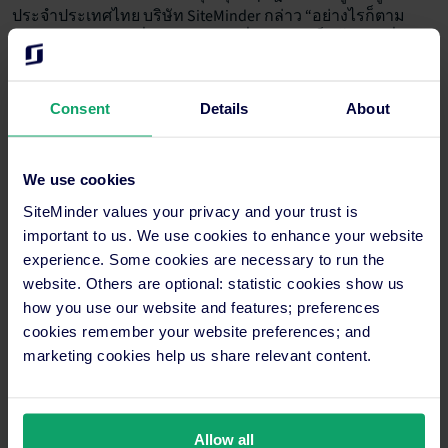
ประจำประเทศไทย บริษัท SiteMinder กล่าว “อย่างไรก็ตาม
อัตราค่าห้องพักเฉลี่ยต่อวัน (ADR) ที่ลดลง ถือเป็นโอกาสที่ดี
สำหรับโรงแรมและผู้ให้บริการที่พัก ในการนำกลยุทธ์การ
กำหนดราคาแบบไดนามิกมาปรับใช้ เพื่อให้สามารถใช้
ประโยชน์จากอุปสงค์ที่เพิ่มขึ้นนี้ได้อย่างเต็มศักยภาพ เมื่อนัก
Consent
Details
About
ท่องเที่ยววางแผนล่วงหน้าและขยายเวลาการเข้าพัก โรงแรมก็
สามารถปรับกลยุทธ์ด้านรายได้ และเสนอแพ็คเกจพิเศษเพื่อ
ดึงดูดแขกผู้เข้าพักที่มีกำลังใช้จ่ายสูง ซึ่งจะช่วยเปลี่ยนความ
We use cookies
สนใจที่เพิ่มขึ้นในเทศกาลสงกรานต์ให้กลายเป็นผลกำไรที่สูง
SiteMinder values your privacy and your trust is
ขึ้นได้”
important to us. We use cookies to enhance your website
experience. Some cookies are necessary to run the
website. Others are optional: statistic cookies show us
Media enquiries
how you use our website and features; preferences
Maria Cricchiola
cookies remember your website preferences; and
+61 2 9056 7415
marketing cookies help us share relevant content.
media@siteminder.com
เกี่ยวกับ SiteMinder
SiteMinder Limited (ASX:SDR) เป็นบริษัทภายใต้ SiteMinder ซึ่ง
Allow all