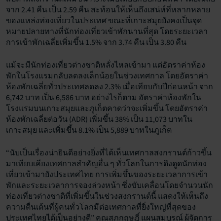
จาก 2.41 คืน เป็น 2.59 คืน สะท้อนให้เห็นถึงเสน่ห์ที่หลากหลาย
ของแหล่งท่องเที่ยวในประเทศ ขณะที่เกาะสมุยยังคงเป็นจุด
หมายปลายทางที่นักท่องเที่ยวเข้าพักนานที่สุด โดยระยะเวลา
การเข้าพักเฉลี่ยเพิ่มขึ้น 1.5% จาก 3.74 คืน เป็น 3.80 คืน
แม้จะมีนักท่องเที่ยวต่างชาติหลั่งไหลเข้ามา แต่อัตราค่าห้อง
พักในโรงแรมกลับลดลงเล็กน้อยในช่วงเทศกาล โดยอัตราค่า
ห้องพักเฉลี่ยทั่วประเทศลดลง 2.3% เมื่อเทียบกับปีก่อนหน้า จาก
6,742 บาท เป็น 6,586 บาท อย่างไรก็ตาม อัตราค่าห้องพักใน
โรงแรมบนเกาะสมุยและภูเก็ตคาดว่าจะเพิ่มขึ้น โดยอัตราค่า
ห้องพักเฉลี่ยต่อวัน (ADR) เพิ่มขึ้น 38% เป็น 11,073 บาทใน
เกาะสมุย และเพิ่มขึ้น 8.1% เป็น 5,889 บาทในภูเก็ต
“นับเป็นเรื่องน่ายินดีอย่างยิ่งที่ได้เห็นเทศกาลสงกรานต์ก้าวขึ้น
มาเทียบเคียงเทศกาลสำคัญอื่น ๆ ทั่วโลกในการดึงดูดนักท่อง
เที่ยวเข้ามายังประเทศไทย การเพิ่มขึ้นของระยะเวลาการเข้า
พักและระยะเวลาการจองล่วงหน้า ซึ่งขับเคลื่อนโดยจำนวนนัก
ท่องเที่ยวต่างชาติที่เพิ่มขึ้นในช่วงสงกรานต์นี้ แสดงให้เห็นถึง
ความตื่นเต้นที่ผู้คนทั่วโลกมีต่อเทศกาลที่ยิ่งใหญ่ที่สุดของ
ประเทศไทยได้เป็นอย่างดี” คุณสุภกฤษฎิ์ แผนสมบูรณ์ ผู้จัดการ