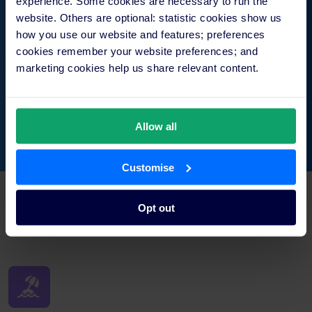
experience. Some cookies are necessary to run the
website. Others are optional: statistic cookies show us
เป็นผู้นำในอุตสาหกรรม
how you use our website and features; preferences
cookies remember your website preferences; and
marketing cookies help us share relevant content.
24/7 สนับสนุน
ใน 11 ภาษา
Allow all
Customise
สวัสดิการของเรา
Opt out