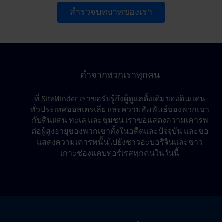
สำรวจบทบาทของเรา
คำจากพวกเราทุกคน
ที่ SiteMinder เราขอรับรู้ถึงผู้ดูแลดั้งเดิมของดินแดน
ทั่วประเทศออสเตรเลีย และความสัมพันธ์ของพวกเขา
กับดินแดน ทะเล และชุมชน เราขอแสดงความเคารพ
ต่อผู้สูงอายุของพวกเขาทั้งในอดีตและปัจจุบัน และขอ
แสดงความเคารพนั้นไปยังชาวอะบอริจินและชาว
เกาะช่องแคบทอร์เรสทุกคนในวันนี้