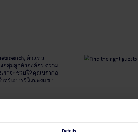
etasearch, ตัวแทน
องกลุ่มลูกค้าองค์กร ความ
งเราจะช่วยให้คุณปรากฏ
ติสำหรับการรีวิวของแขก
เพิ่มจำนวนกา
Details
แพลตฟอร์มของเราทำงานร