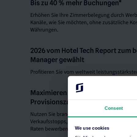
Bis zu 40 % mehr Buchungen*
Erhöhen Sie Ihre Zimmerbelegung durch Werbu
Kanäle, wie Sie möchten, ohne zusätzliche K
Währungen.
2026 vom Hotel Tech Report zum 
Manager gewählt
Profitieren Sie vom weltweit leistungsstärkst
Maximieren Sie den Umsatz ohne 
Provisionszahlungen
Consent
Nutzen Sie branchenführende Funktionen wie
Verkaufsstopps, um sicherzustellen, dass Sie 
Raten bewerben.
We use cookies