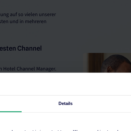
ng auf so vielen unserer
osten und in mehreren
besten Channel
en Hotel Channel Manager.
große
Details
 Yield-Regeln und
immer Ihre profitabelsten