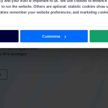
cy and your trust is important to us. We use cookies to enhance
o run the website. Others are optional: statistic cookies show
 Online-
ookies remember your website preferences; and marketing cookie
immer über das größte
Customise
lichen Buchungsportalen
u 40 % ansteigen
n