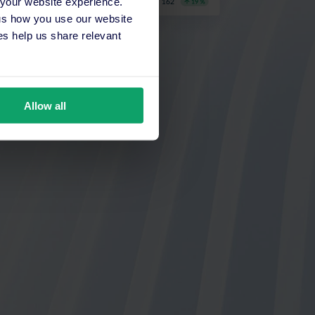
 your website experience.
 us how you use our website
s help us share relevant
Allow all