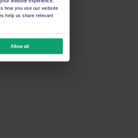
 your website experience.
 us how you use our website
s help us share relevant
Allow all