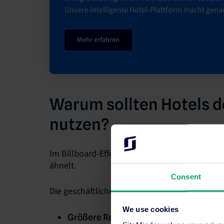
Unsere intelligente Hotel-Plattform macht gena
Mehr erfahren
Warum sollten Hotels d
nutzen?
Im Billboard-Effekt steckt für Hotels eine org
ähnelt.
Consent
Die geschäftlichen Vorteile des Billboard-Effekt
We use cookies
OTAs und Metasuch
Größere Reichweite: