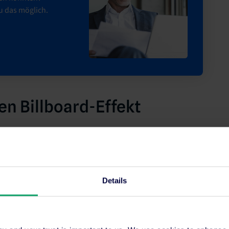
u das möglich.
en Billboard-Effekt
anische Marketing-Chance, die jener auf Google
Details
s sind vielfältig, darunter:
maschinen verfügen über eine enorme Reichweite.