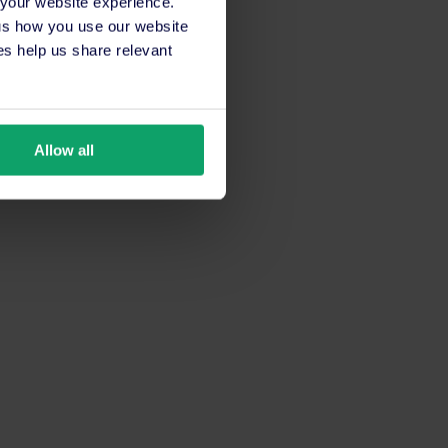
 your website experience.
 us how you use our website
s help us share relevant
Allow all