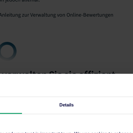
e Anleitung zur Verwaltung von Online-Bewertungen
erwalten Sie sie effizient
ten, die Bewertungen schreiben: diejenigen, die Ihrer
igen, die ihre Kritik anbringen möchten.
Details
z erforderlich. Alle Bewertungen müssen so schnell
überlegte Art und Weise beantwortet werden. Sie
rn, aber Sie können sie wissen lassen, dass ihre