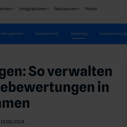
tionen
Integrationen
Ressourcen
Preise
e Management
Hotelvertrieb
Marketing
Hoteltechnolog
en: So verwalten
tebewertungen in
hmen
 19/06/2024