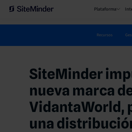
Plataforma
Int
Recursos
Ges
SiteMinder impu
nueva marca de
VidantaWorld, 
una distribución