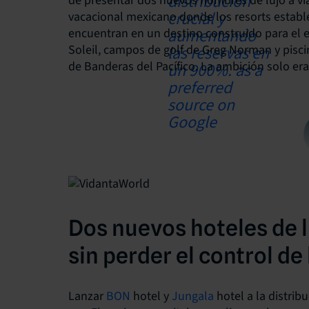
de presentar dos nuevos nombres de lujo a vi
vacacional mexicano donde los resorts establ
encuentran en un destino construido para el e
Soleil, campos de golf de Greg Norman y piscin
de Banderas del Pacífico. La ambición solo er
Dos nuevos hoteles de 
sin perder el control de
Lanzar
BON
hotel y
Jungala
hotel a la distrib