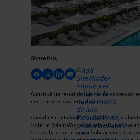
Share this
Construir un resort de lujo recién estrenado 
encuentre es otra muy distinta.
Cuando VidantaWorld abrió al mercado abierto
Hotel at VidantaWorld Vallarta – Nuevo Nayari
se trataba solo de sumar habitaciones a una m