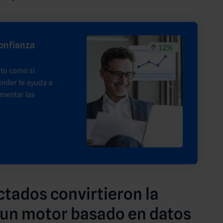
confianza
nto como si
inder te ayuda a
umentar las
tados convirtieron la
 un motor basado en datos