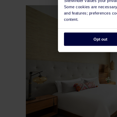
SiteMinder values your priva
Some cookies are necessary t
and features; preferences c
content.
Opt out