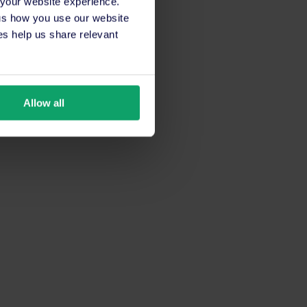
 your website experience.
 us how you use our website
s help us share relevant
Allow all