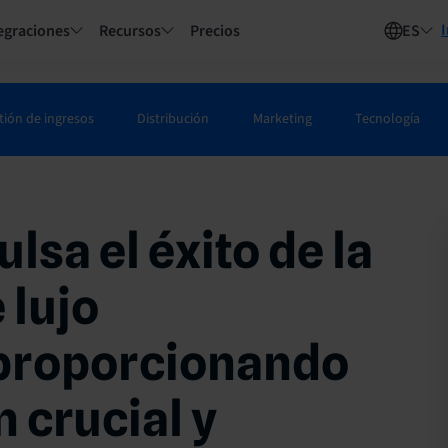
I
egraciones
Recursos
Precios
ES
tión de ingresos
Distribución
Marketing
Tecnología
lsa el éxito de la
 lujo
proporcionando
 crucial y