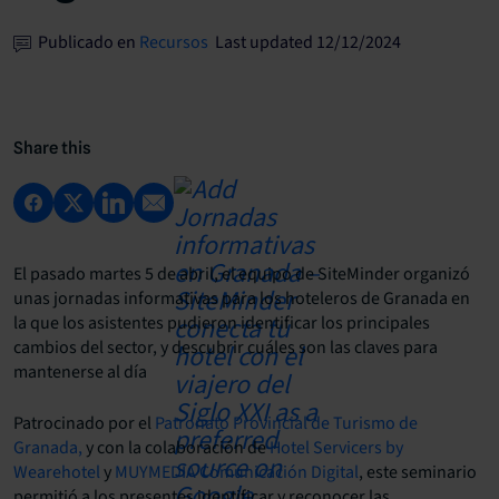
Publicado en
Recursos
Last updated 12/12/2024
Share this
El pasado martes 5 de abril, el equipo de SiteMinder organizó
unas jornadas informativas para los hoteleros de Granada en
la que los asistentes pudieron identificar los principales
cambios del sector, y descubrir cuáles son las claves para
mantenerse al día
Patrocinado por el
Patronato Provincial de Turismo de
Granada,
y con la colaboración de
Hotel Servicers by
Wearehotel
y
MUYMEDIA Comunicación Digital
, este seminario
permitió a los presentes identificar y reconocer las