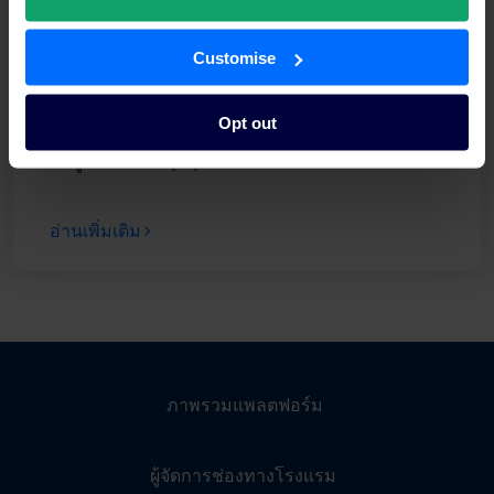
Customise
คู่มือเชิงกลยุทธ์ในการปลดล็อกราย ได้ของโรงแรม
กับแพลตฟอร์มของ SiteMinder
Opt out
แนวคิดของการจัดการรายได้แบบไดนามิก รวมทั้ง
โซลูชันทางเทค […]
อ่านเพิ่มเติม
ภาพรวมแพลตฟอร์ม
ผู้จัดการช่องทางโรงแรม