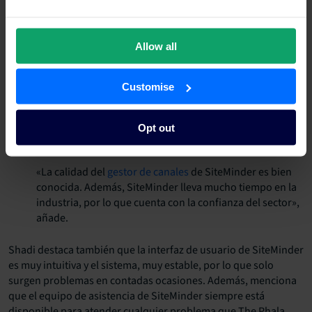
Allow all
Customise
Gracias a las funciones que ofrece SiteMinder, The Phala Group
Opt out
ha aumentado sus reservas entre un 10 % y un 15 %.
«La calidad del
gestor de canales
de SiteMinder es bien
conocida. Además, SiteMinder lleva mucho tiempo en la
industria, por lo que cuenta con la confianza del sector»,
añade.
Shadi destaca también que la interfaz de usuario de SiteMinder
es muy intuitiva y el sistema, muy estable, por lo que solo
surgen problemas en contadas ocasiones. Además, menciona
que el equipo de asistencia de SiteMinder siempre está
disponible para atender cualquier problema que The Phala