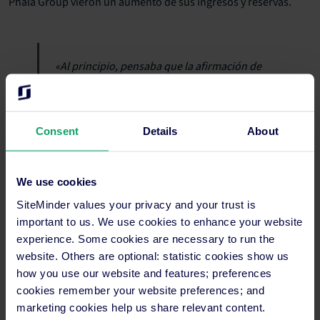
Phala Group vieron un aumento de sus ingresos y reservas.
«Al principio, pensaba que la afirmación de
que SiteMinder ayuda a aumentar los
ingresos era solo publicidad, pero resultó
ser cierto —afirma Shadi—. Nuestros
ingresos han aumentado y utilizamos el
Consent
Details
About
tiempo com mayor eficiencia; podemos
invertirlo mejor y hacer más».
We use cookies
SiteMinder values your privacy and your trust is
important to us. We use cookies to enhance your website
experience. Some cookies are necessary to run the
website. Others are optional: statistic cookies show us
how you use our website and features; preferences
cookies remember your website preferences; and
marketing cookies help us share relevant content.