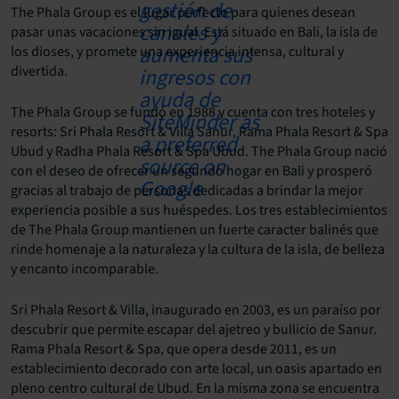
The Phala Group es el lugar perfecto para quienes desean
pasar unas vacaciones sin igual. Está situado en Bali, la isla de
los dioses, y promete una experiencia intensa, cultural y
divertida.
The Phala Group se fundó en 1988 y cuenta con tres hoteles y
resorts: Sri Phala Resort & Villa Sanur, Rama Phala Resort & Spa
Ubud y Radha Phala Resort & Spa Ubud. The Phala Group nació
con el deseo de ofrecer un segundo hogar en Bali y prosperó
gracias al trabajo de personas dedicadas a brindar la mejor
experiencia posible a sus huéspedes. Los tres establecimientos
de The Phala Group mantienen un fuerte caracter balinés que
rinde homenaje a la naturaleza y la cultura de la isla, de belleza
y encanto incomparable.
Sri Phala Resort & Villa, inaugurado en 2003, es un paraíso por
descubrir que permite escapar del ajetreo y bullicio de Sanur.
Rama Phala Resort & Spa, que opera desde 2011, es un
establecimiento decorado con arte local, un oasis apartado en
pleno centro cultural de Ubud. En la misma zona se encuentra