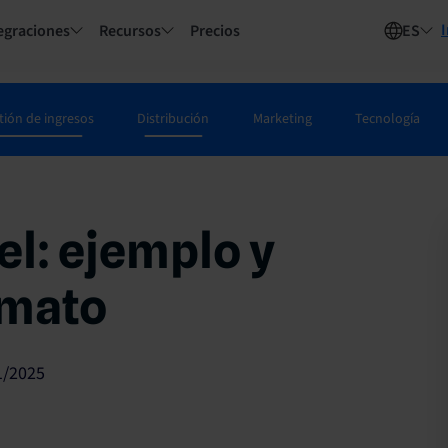
I
egraciones
Recursos
Precios
ES
tión de ingresos
Distribución
Marketing
Tecnología
el: ejemplo y
rmato
1/2025