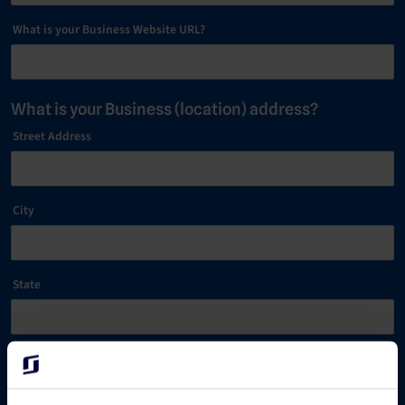
What is your Business Website URL?
What is your Business (location) address?
Street Address
City
State
Postalcode