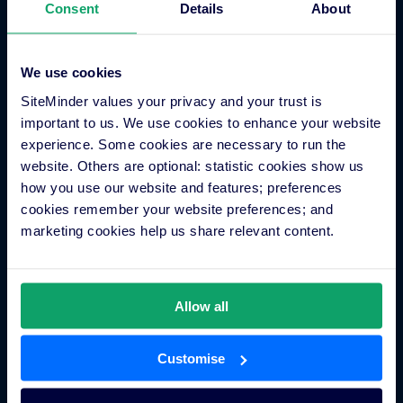
Consent
Details
About
Country
We use cookies
SiteMinder values your privacy and your trust is
Head Office
important to us. We use cookies to enhance your website
experience. Some cookies are necessary to run the
website. Others are optional: statistic cookies show us
Business Description
how you use our website and features; preferences
cookies remember your website preferences; and
marketing cookies help us share relevant content.
Number of hotels under contract?
Allow all
Dominant customer location?
Customise