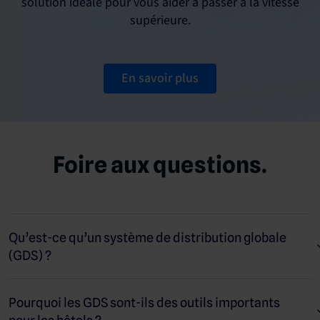
solution idéale pour vous aider à passer à la vitesse
supérieure.
En savoir plus
Foire aux questions.
Qu’est-ce qu’un système de distribution globale
(GDS) ?
Un système de distribution globale ou GDS (« global
distribution system » en anglais) est un réseau qui permet aux
Pourquoi les GDS sont-ils des outils importants
agences de voyage et autres acteurs du secteur d’accéder à des