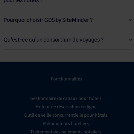
pour les hôtels ?
produits de voyage, tels que des chambres d’hôtel, des billets
d’avion ou des locations de voiture, et de les réserver. Le tout
au même endroit, sous un seul numéro PNR. Le prix et la
Pourquoi choisir GDS by SiteMinder ?
disponibilité de ces produits étant sujets à des changements
réguliers, le GDS permet aux agents de voyage de consulter un
inventaire actualisé en temps réel.
Qu’est-ce qu’un consortium de voyages ?
Fonctionnalités
Gestionnaire de canaux pour hôtels
Moteur de réservation en ligne
Outil de veille concurrentielle pour hôtels
Métamoteurs hôteliers
Traitement des paiements hôteliers