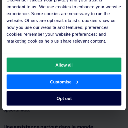
important to us. We use cookies to enhance your website
experience. Some cookies are necessary to run the
website. Others are optional: statistic cookies show us
how you use our website and features; preferences
cookies remember your website preferences; and
marketing cookies help us share relevant content.
Allow all
Customise
Travaillez avec des experts en GDS
Votre conseil en distribution dédié vous apporte des astuces
Opt out
pour votre annonce sur le GDS et recommande de futures
opportunités.
Une assistance partout dans le monde