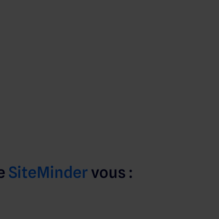
de
SiteMinder
vous :