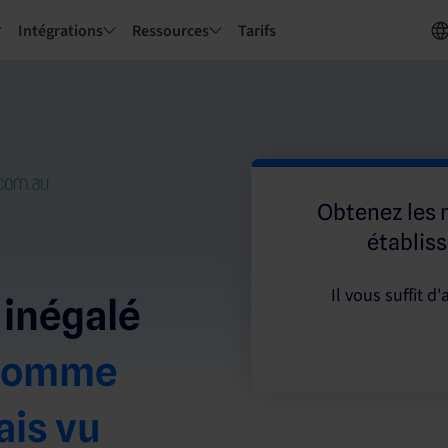
Intégrations
Ressources
Tarifs
Obtenez les 
établis
Il vous suffit 
 inégalé
 comme
ais vu