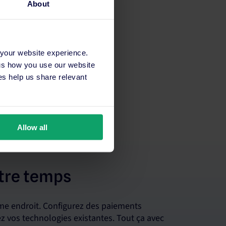
About
 your website experience.
 us how you use our website
s help us share relevant
Allow all
tre temps
me endroit. Configurez des paiements
 vos technologies existantes. Tout ça avec