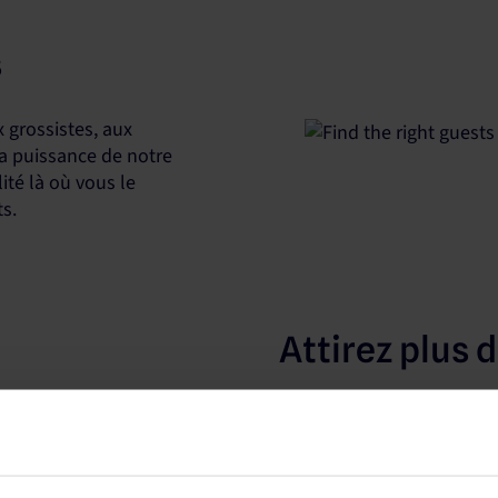
s
 grossistes, aux
La puissance de notre
lité là où vous le
ts.
Attirez plus 
Notre plateforme collabor
du secteur pour booster vot