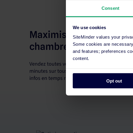
Consent
We use cookies
Maximisez les revenus 
SiteMinder values your priva
chambres
Some cookies are necessary t
and features; preferences c
content.
Vendez toutes vos chambres, mettez à jour vos
minutes sur tous vos canaux et optimisez votre
infos en temps réel.
Opt out