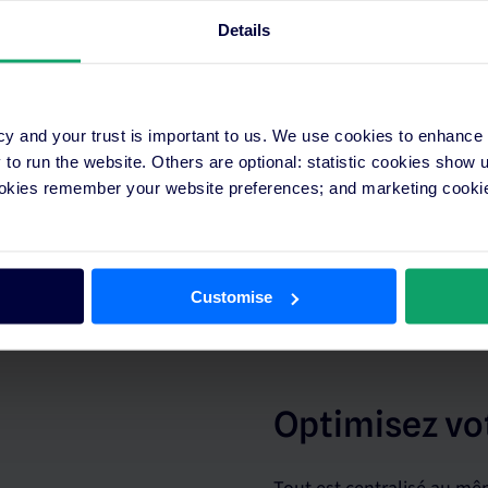
Details
des
cy and your trust is important to us. We use cookies to enhance
o run the website. Others are optional: statistic cookies show
ookies remember your website preferences; and marketing cookie
 tarifs en quelques
 stratégie grâce à des
Customise
Optimisez vo