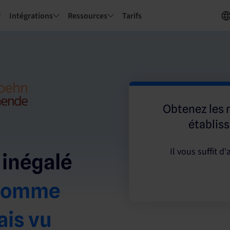
Intégrations
Ressources
Tarifs
Obtenez les 
établis
Il vous suffit 
 inégalé
 comme
ais vu