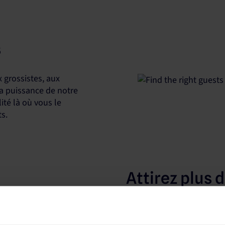
s
 grossistes, aux
La puissance de notre
lité là où vous le
ts.
Attirez plus 
Notre plateforme collabor
du secteur pour booster vot