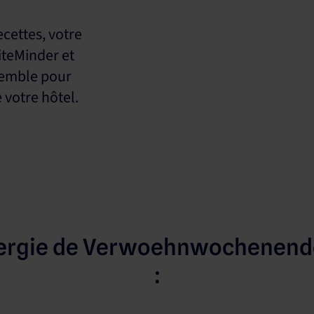
ecettes, votre
SiteMinder et
emble pour
 votre hôtel.
ynergie de Verwoehnwochenend
: