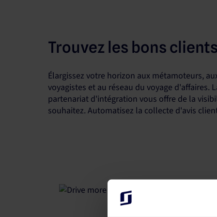
Trouvez les bons client
Élargissez votre horizon aux métamoteurs, aux
voyagistes et au réseau du voyage d'affaires. 
partenariat d'intégration vous offre de la visibi
souhaitez. Automatisez la collecte d'avis clien