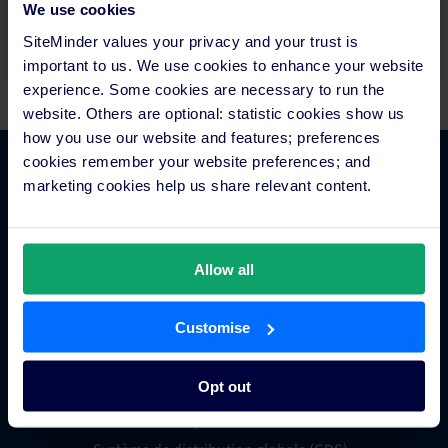
We use cookies
Demandez une démo
SiteMinder values your privacy and your trust is
important to us. We use cookies to enhance your website
experience. Some cookies are necessary to run the
website. Others are optional: statistic cookies show us
how you use our website and features; preferences
cookies remember your website preferences; and
marketing cookies help us share relevant content.
Fonctionnalités
Gestionnaire de canaux pour hôtels
Allow all
Moteur de réservation en ligne
Outil de veille concurrentielle pour hôtels
Customise
Métamoteurs hôteliers
Traitement des paiements hôteliers
Opt out
Engagement client
Groupes hôteliers