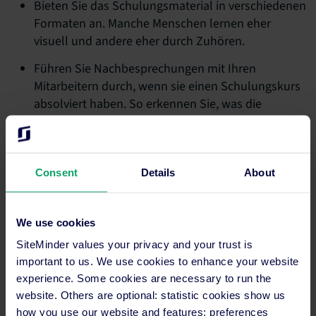
Bieten Sie das Schulungsmaterial in verschiedenen
Formaten an. Manche Menschen lernen eher
visuell und andere eher durch Zuhören.
Führen Sie Nachbesprechungen mit Ihren
Mitarbeitern durch, wenn sie einen Schulungskurs
absolviert haben. So erkennen Sie, was die
Mitarbeiter gelernt haben und wie sie dieses neue
Wissen in ihrer Rolle anwenden können.
ZU VERMEIDEN:
Consent
Details
About
Die Schulung als einmalige Angelegenheit
ansehen: Sie sollten immer fortlaufende
We use cookies
Schulungen anbieten.
SiteMinder values your privacy and your trust is
important to us. We use cookies to enhance your website
Schulungen mit Informationen überladen: Die
experience. Some cookies are necessary to run the
Mitarbeiter müssen viel Neues lernen und das
website. Others are optional: statistic cookies show us
Einführungsteam muss viele Informationen
how you use our website and features; preferences