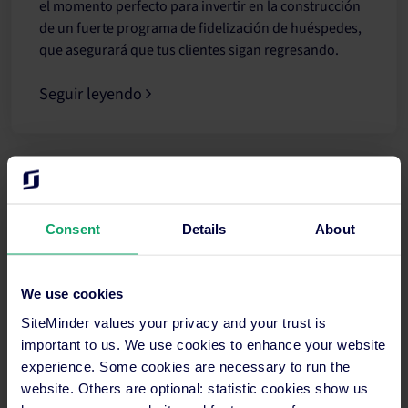
el momento perfecto para invertir en la construcción
de un fuerte programa de fidelización de huéspedes,
que asegurará que tus clientes sigan regresando.
Seguir leyendo
Consent
Details
About
We use cookies
SiteMinder values your privacy and your trust is
Distribución y marketing hotelero online: ¿Cuáles
important to us. We use cookies to enhance your website
son los tres desafíos más importantes para los
experience. Some cookies are necessary to run the
hoteleros?
website. Others are optional: statistic cookies show us