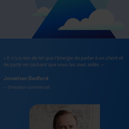
« Il n’y a rien de tel que l’énergie de parler à un client et
de partir en sachant que vous les avez aidés. »
Jonathan Bedford
— Directeur commercial