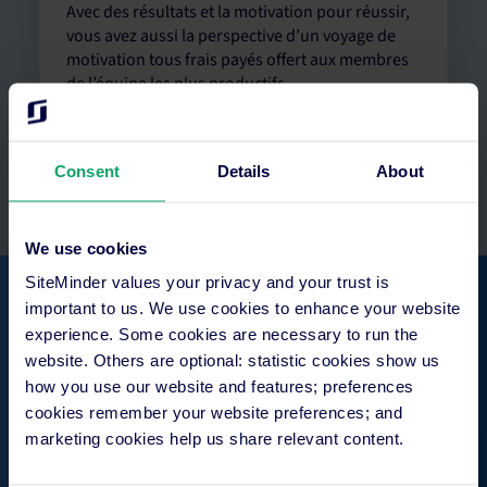
Avec des résultats et la motivation pour réussir,
vous avez aussi la perspective d’un voyage de
motivation tous frais payés offert aux membres
de l’équipe les plus productifs.
Consent
Details
About
Découvrez les offres d’emploi
We use cookies
SiteMinder values your privacy and your trust is
important to us. We use cookies to enhance your website
« Tout au long de ma carrière, SiteMinder m’a donné
experience. Some cookies are necessary to run the
l’opportunité de progresser rapidement au sein de
website. Others are optional: statistic cookies show us
l’entreprise et maintenant je suis le Responsable des
how you use our website and features; preferences
ventes régionales pour le marché italien. »
cookies remember your website preferences; and
marketing cookies help us share relevant content.
Simone Portaluri