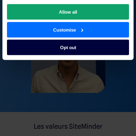
— Responsable des ventes régional
Allow all
Customise
Opt out
Les valeurs SiteMinder