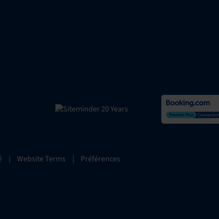
é
|
Website Terms
|
Préférences