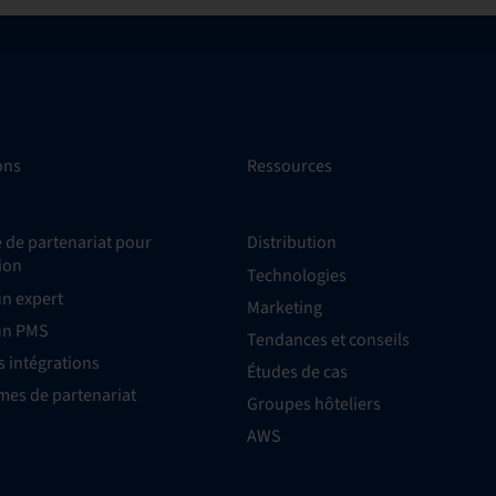
ons
Ressources
de partenariat pour
Distribution
tion
Technologies
un expert
Marketing
un PMS
Tendances et conseils
s intégrations
Études de cas
es de partenariat
Groupes hôteliers
AWS