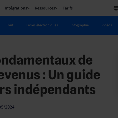
Intégrations
Ressources
Tarifs
Tout
Livres électroniques
Infographie
Vidéos
fondamentaux de
revenus : Un guide
ers indépendants
05/2024