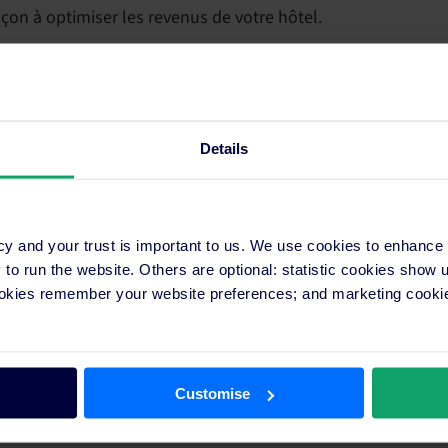
çon à optimiser les revenus de votre hôtel.
l’exploitation rentable d’un hôtel. Sans une gestion
e.
 principes fondamentaux de la gestion des revenus:
Details
cy and your trust is important to us. We use cookies to enhance
o run the website. Others are optional: statistic cookies show
ookies remember your website preferences; and marketing cookie
mment améliorer la rentabilité de votre hôtel.
Customise