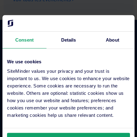
Fonctionnalités
Consent
Details
About
Gestionnaire de canaux pour hôtels
We use cookies
Moteur de réservation en ligne
SiteMinder values your privacy and your trust is
Outil de veille concurrentielle pour hôtels
important to us. We use cookies to enhance your website
Métamoteurs hôteliers
experience. Some cookies are necessary to run the
Traitement des paiements hôteliers
website. Others are optional: statistic cookies show us
Engagement client
how you use our website and features; preferences
cookies remember your website preferences; and
Groupes hôteliers
marketing cookies help us share relevant content.
Système de distribution globale (GDS)
Boutique d’applications hôtelières