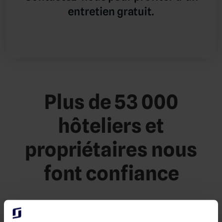
entretien gratuit.
Plus de 53 000
hôteliers et
propriétaires nous
font confiance