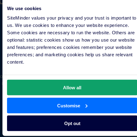
We use cookies
partenaire SiteMinder !
SiteMinder values your privacy and your trust is important to
Nous espérons entame
us. We use cookies to enhance your website experience.
Some cookies are necessary to run the website. Others are
bientôt une fructueuse
optional: statistic cookies show us how you use our website
and features; preferences cookies remember your website
collaboration.
preferences; and marketing cookies help us share relevant
content.
ous allons examiner votre candidature et nous vous contacte
au cours des prochains jours pour vous indiquer les prochaine
Allow all
étapes de votre inscription.
Customise
Opt out