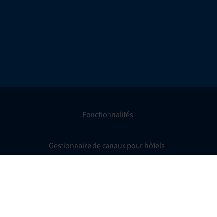
Fonctionnalités
Gestionnaire de canaux pour hôtels
Moteur de réservation en ligne
Outil de veille concurrentielle pour hôtels
Métamoteurs hôteliers
Traitement des paiements hôteliers
Engagement client