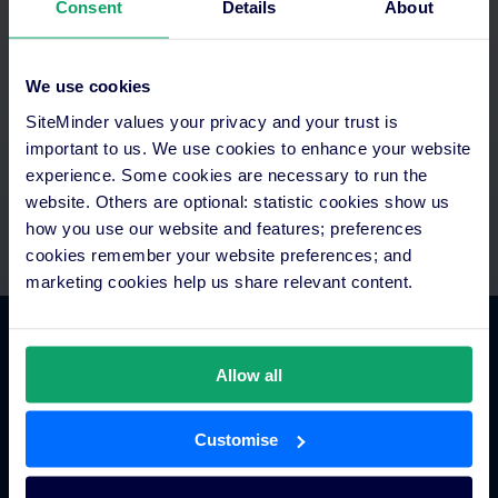
Optimisez votre temps
Consent
Details
About
Tout est centralisé au même endroit. Configurez des paiements
automatiques et connectez vos technologies existantes. Tout
We use cookies
ça avec l'accompagnement d'équipes dédiées d'assistance et
SiteMinder values your privacy and your trust is
de mise en service.
important to us. We use cookies to enhance your website
experience. Some cookies are necessary to run the
website. Others are optional: statistic cookies show us
how you use our website and features; preferences
cookies remember your website preferences; and
marketing cookies help us share relevant content.
Fonctionnalités
Allow all
Gestionnaire de canaux pour hôtels
Customise
Moteur de réservation en ligne
Outil de veille concurrentielle pour hôtels