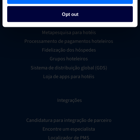
Gestor de canais para hotéis
Sistema de reservas hoteleiras
Opt out
Inteligência empresarial hoteleira
Metapesquisa para hotéis
Processamento de pagamentos hoteleiros
Fidelização dos hóspedes
Grupos hoteleiros
Sistema de distribuição global (GDS)
Loja de apps para hotéis
Integrações
Candidatura para integração de parceiro
Encontre um especialista
Localizador de PMS