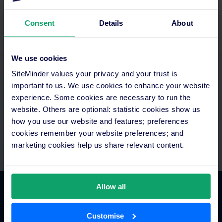
Consent
Details
About
Otimizar o seu tempo
We use cookies
SiteMinder values your privacy and your trust is
Aceda a tudo num só lugar. Configure pagamentos
important to us. We use cookies to enhance your website
automatizados e integre com a sua tecnologia existente.
Equipas exclusivas de assistência e integração.
experience. Some cookies are necessary to run the
website. Others are optional: statistic cookies show us
how you use our website and features; preferences
cookies remember your website preferences; and
marketing cookies help us share relevant content.
Allow all
Comércio hoteleiro
Customise