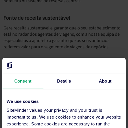
hoteleira ou sistema de reservas central.
Fonte de receita sustentável
Gere receita sustentável e garanta que o seu estabelecimento
está no radar dos agentes de viagens, com a nossa equipa de
especialistas a ajudá-lo a garantir que os seus anúncios
refletem valor para o segmento de viagens de negócios.
Consent
Details
About
Desfrute de um serviço
altamente personalizado.
We use cookies
SiteMinder values your privacy and your trust is
important to us. We use cookies to enhance your website
experience. Some cookies are necessary to run the