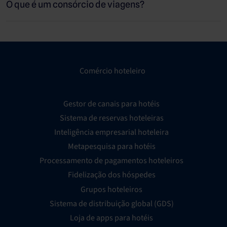
tempo real, para que os agentes de viagens possam ver o
O que é um consórcio de viagens?
inventário mais atualizado.
Comércio hoteleiro
Gestor de canais para hotéis
Sistema de reservas hoteleiras
Inteligência empresarial hoteleira
Metapesquisa para hotéis
Processamento de pagamentos hoteleiros
Fidelização dos hóspedes
Grupos hoteleiros
Sistema de distribuição global (GDS)
Loja de apps para hotéis