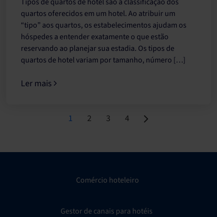
Tipos de quartos de hotel são a classificação dos
quartos oferecidos em um hotel. Ao atribuir um
“tipo” aos quartos, os estabelecimentos ajudam os
hóspedes a entender exatamente o que estão
reservando ao planejar sua estadia. Os tipos de
quartos de hotel variam por tamanho, número […]
Ler mais
Page
Page
Page
Page
1
2
3
4
Comércio hoteleiro
Gestor de canais para hotéis