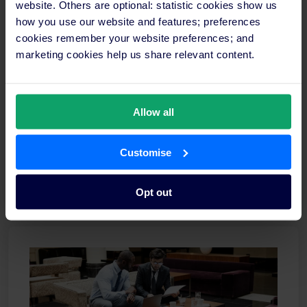
website. Others are optional: statistic cookies show us
how you use our website and features; preferences
cookies remember your website preferences; and
Cargos no hotel: Lista e tipos de empregos na
marketing cookies help us share relevant content.
indústria hoteleira
Conheça todos os cargos num hotel: da receção à
Allow all
gestão, housekeeping, marketing e F&B. Guia
completo com descrições de funções e salários
médios em Portugal.
Customise
Ler mais
Opt out