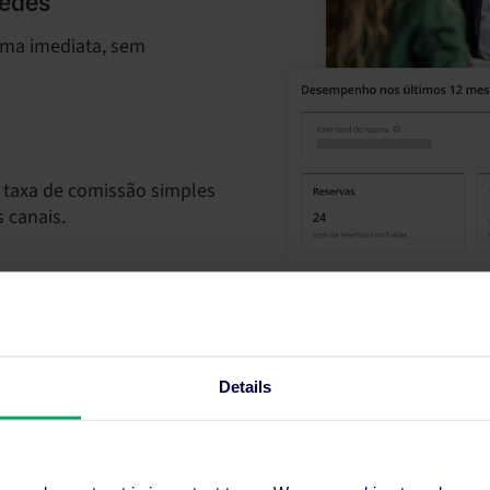
pedes
rma imediata, sem
taxa de comissão simples
 canais.
Details