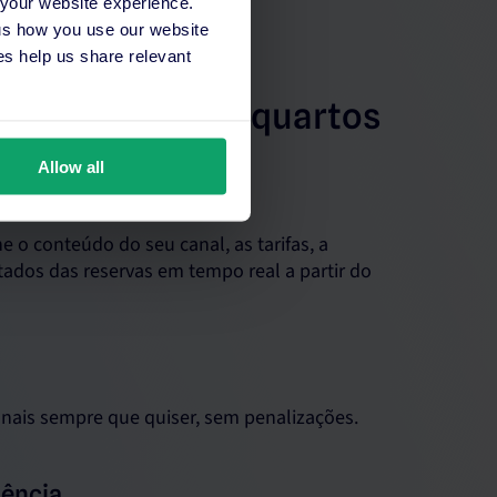
 your website experience.
 us how you use our website
s help us share relevant
l sobre os seus quartos
Allow all
 o conteúdo do seu canal, as tarifas, a
ltados das reservas em tempo real a partir do
anais sempre que quiser, sem penalizações.
tência