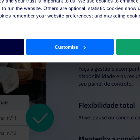
cy and your trust is important to us. We use cookies to enhance
o run the website. Others are optional: statistic cookies show
ookies remember your website preferences; and marketing cookie
Controlo tota
Customise
Um sítio para tudo
Faça a gestão e acompanhe
disponibilidade e os resu
seu painel de controlo.
Flexibilidade total
Ative, pause ou cancele c
Mantenha a consis