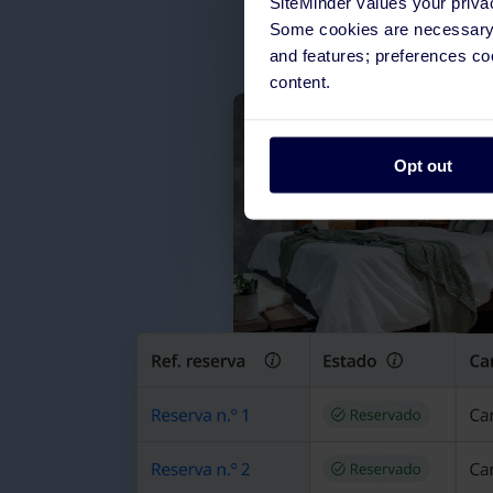
SiteMinder values your priva
Some cookies are necessary t
and features; preferences c
content.
Opt out