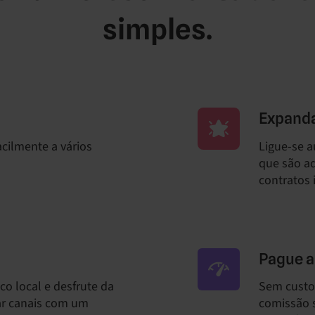
simples.
Expanda
acilmente a vários
Ligue-se 
que são a
contratos 
Pague a
o local e desfrute da
Sem custos
gar canais com um
comissão s