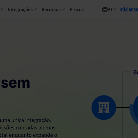
Iniciar s
Integrações
Recursos
Preços
PT
, sem
 uma única integração.
missões cobradas apenas
total enquanto expande o