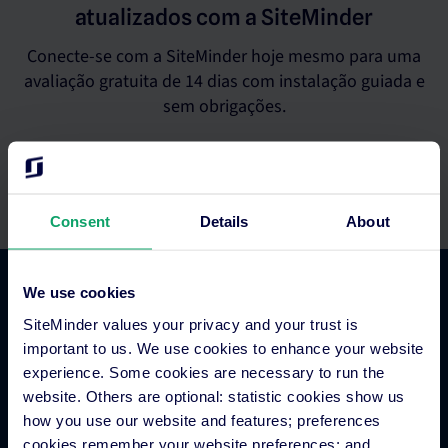
atualizados com a SiteMinder
Conecte-se com a SiteMinder hoje mesmo para uma
avaliação gratuita de 14 dias com instalação guiada e
sem obrigações.
Inicie uma avaliação gratuita
Consent
Details
About
We use cookies
Comércio hoteleiro
SiteMinder values your privacy and your trust is
important to us. We use cookies to enhance your website
Gestor de canais para hotéis
experience. Some cookies are necessary to run the
website. Others are optional: statistic cookies show us
Sistema de reservas hoteleiras
how you use our website and features; preferences
Inteligência empresarial hoteleira
cookies remember your website preferences; and