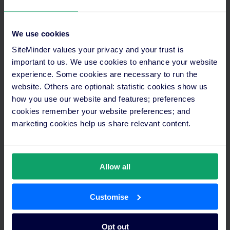
We use cookies
SiteMinder values your privacy and your trust is
important to us. We use cookies to enhance your website
experience. Some cookies are necessary to run the
Guest Engagement
website. Others are optional: statistic cookies show us
Gere mais receita a partir de experiências personalizadas e
how you use our website and features; preferences
digitais para os hóspedes, desde a reserva até ao check-out.
cookies remember your website preferences; and
marketing cookies help us share relevant content.
Pedir informações
Allow all
Customise
Opt out
Integrações RMS