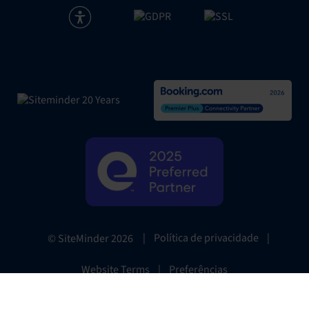
|
Política de privacidade
|
© SiteMinder
2026
Website Terms
|
Preferências