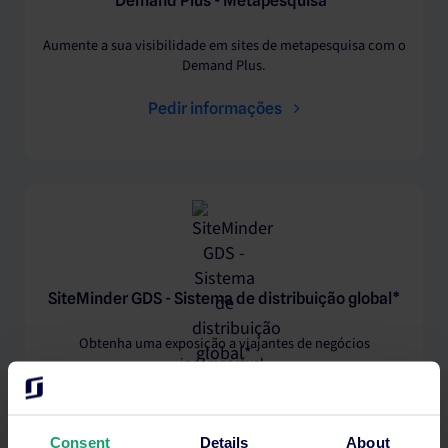
Demand Plus - Metapesquisa*
Aumente a sua visibilidade em sites de metapesquisa com o
Demand Plus.
Pedir informações
SiteMinder GDS - Sistema de distribuição global*
Obtenha uma exposição a viajantes de negócios
incomparável.
Pedir informações
Consent
Details
About