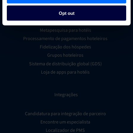
Gestor de canais para hotéis
Sistema de reservas hoteleiras
Opt out
Inteligência empresarial hoteleira
Metapesquisa para hotéis
Processamento de pagamentos hoteleiros
Fidelização dos hóspedes
Grupos hoteleiros
Sistema de distribuição global (GDS)
Loja de apps para hotéis
Integrações
Candidatura para integração de parceiro
Encontre um especialista
Localizador de PMS