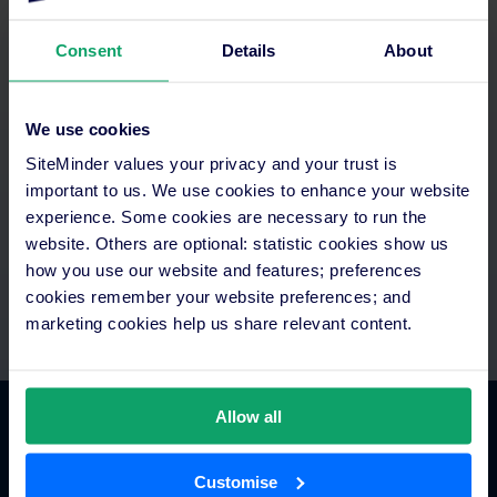
Consent
Details
About
Otimizar o seu tempo
We use cookies
SiteMinder values your privacy and your trust is
Aceda a tudo num só lugar. Configure pagamentos
automatizados e integre com a sua tecnologia existente.
important to us. We use cookies to enhance your website
Equipas exclusivas de assistência e integração.
experience. Some cookies are necessary to run the
website. Others are optional: statistic cookies show us
how you use our website and features; preferences
cookies remember your website preferences; and
marketing cookies help us share relevant content.
Allow all
Comércio hoteleiro
Customise