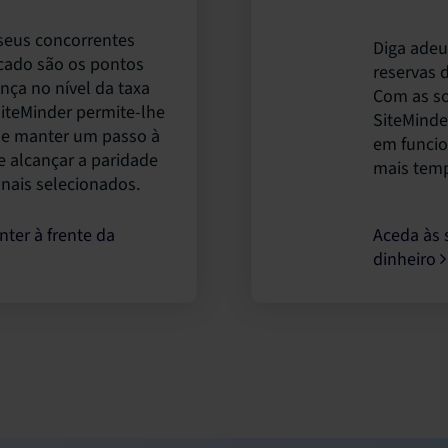
seus concorrentes
Diga adeu
rcado são os pontos
reservas 
nça no nível da taxa
Com as so
SiteMinder permite-lhe
SiteMinde
 se manter um passo à
em funcio
e alcançar a paridade
mais tem
anais selecionados.
ter à frente da
Aceda às 
dinheiro