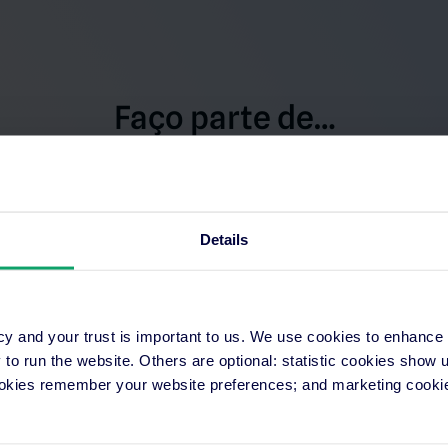
Faço parte de…
Uma cad
Details
ngular dos hotéis
Deixamos 
tivo do nosso
se deve fa
iteMinder são
baseada e
cy and your trust is important to us. We use cookies to enhance
e usar e acessíveis,
progredir
o run the website. Others are optional: statistic cookies show
specialista em
conta à d
ookies remember your website preferences; and marketing cookie
eiro para competir na
todo o an