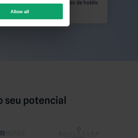
soluções para cadeias ou grupos de hotéis
Allow all
o seu potencial