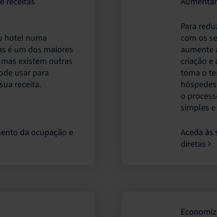
e receitas
Aumentar 
Para redu
eu hotel numa
com os se
vas é um dos maiores
aumente a
– mas existem outras
criação e
ode usar para
toma o te
ua receita.
hóspedes.
o process
simples e
mento da ocupação e
Aceda às 
diretas
Economiza