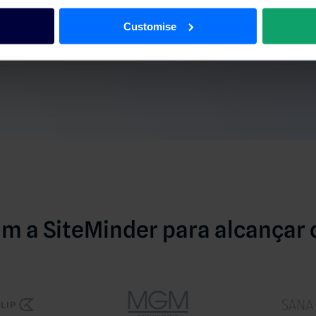
Aceda às 
is independentes
Customise
m a SiteMinder para alcançar 