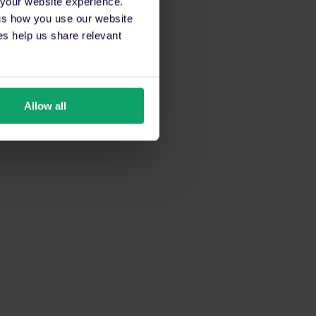
 your website experience.
 us how you use our website
s help us share relevant
Allow all