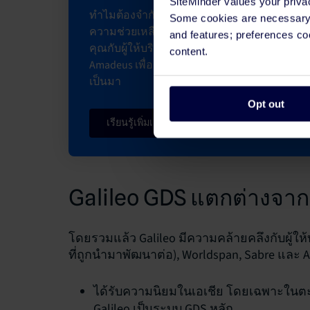
SiteMinder values your priva
ทำไมต้องจำกัดตัวเองแค่กับ Galileo หรือแม้แต่ T
Some cookies are necessary t
ความช่วยเหลือจาก SiteMinder คุณสามารถเช
and features; preferences c
คุณกับผู้ให้บริการ GDS ชั้นนำทั้งหมด รวมถึง S
content.
Amadeus เพื่อเพิ่มการมองเห็น การจอง และราย
เป็นมา
Opt out
เรียนรู้เพิ่มเติม
Galileo GDS แตกต่างจากร
โดยรวมแล้ว Galileo มีความคล้ายคลึงกับผู้ให้บ
ที่ถูกนำมาพัฒนาต่อ), Worldspan, Sabre และ A
โดยเฉพาะในตะว
ได้รับความนิยมในเอเชีย
Galileo เป็นระบบ GDS หลัก