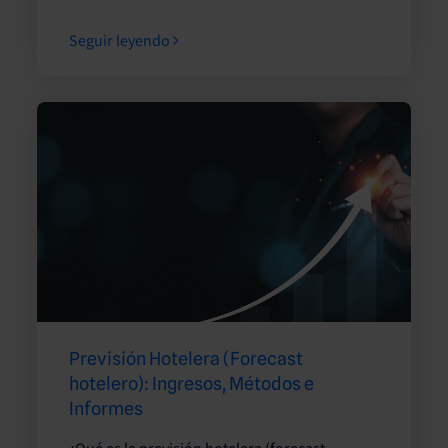
Seguir leyendo
Previsión Hotelera (Forecast
hotelero): Ingresos, Métodos e
Informes