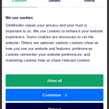
Consent
Details
About
Datos de resultados anteriores y tendencias
históricas del mercado.
Datos actuales del hotel, como reservas en curso,
We use cookies
próximas promociones o campañas de marketing
SiteMinder values your privacy and your trust is
confirmadas, y tráfico y conversiones de la página
important to us. We use cookies to enhance your website
web.
experience. Some cookies are necessary to run the
website. Others are optional: statistic cookies show us
Tendencias actuales del mercado
, como aumentos
how you use our website and features; preferences
o descensos de las llegadas a tu destino o
cookies remember your website preferences; and
aumentos o descensos de determinados mercados
marketing cookies help us share relevant content.
emisores.
Asegúrate de que se recopilan datos de buena
calidad, incluido el rendimiento de canales
Allow all
específicos, tipos de viaje (de negocios o de ocio,
por ejemplo), datos demográficos de los
Customise
huéspedes y métricas detalladas, como el RevPAR.
Ten siempre en cuenta los acontecimientos, las