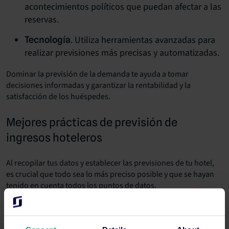
acontecimientos políticos que puedan afectar a las
reservas.
. Utiliza herramientas avanzadas para
Tecnología
realizar previsiones más precisas y automatizadas.
Dominar la previsión de la demanda te ayuda a tomar
decisiones informadas y garantizar la rentabilidad y la
satisfacción de los huéspedes.
Mejores prácticas de previsión de
ingresos hoteleros
Al recopilar tus datos y establecer las previsiones de tu hotel,
es crucial que todo sea lo más preciso posible y que se hayan
tenido en cuenta todos los puntos de datos.
Recuerda lo siguiente: