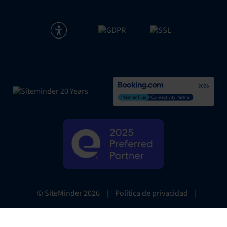
|
Política de privacidad
|
© SiteMinder
2026
Website Terms
|
Preferencias