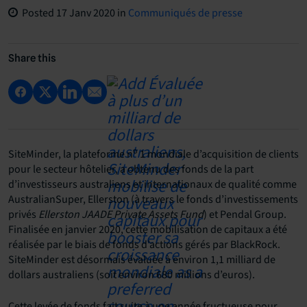
Posted
17 Janv 2020
in
Communiqués de presse
Share this
o
SiteMinder, la plateforme n
1 mondiale d’acquisition de clients
pour le secteur hôtelier, a obtenu des fonds de la part
d’investisseurs australiens et internationaux de qualité comme
AustralianSuper, Ellerston (à travers le fonds d’investissements
privés
Ellerston JAADE Private Assets Fund
) et Pendal Group.
Finalisée en janvier 2020, cette mobilisation de capitaux a été
réalisée par le biais de fonds d’actions gérés par BlackRock.
SiteMinder est désormais évaluée à environ 1,1 milliard de
dollars australiens (soit environ 680 millions d’euros).
Cette levée de fonds fait suite à une année fructueuse pour