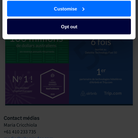
Customise
Opt out
Contact médias
Maria Cricchiola
+61 410 233 735