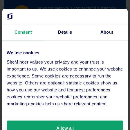
vous pouvez vous connecter à autant de
canaux que vous le souhaitez sans frais
supplémentaires.
Consent
Details
About
We use cookies
vous pouvez suivre facilement la
SiteMinder values your privacy and your trust is
performance de vos différents canaux.
important to us. We use cookies to enhance your website
experience. Some cookies are necessary to run the
website. Others are optional: statistic cookies show us
how you use our website and features; preferences
cookies remember your website preferences; and
marketing cookies help us share relevant content.
Vous voulez savoir comment y parvenir ?
Très simplement, grâce au gestionnaire de canaux de
SiteMinder ! Avec celui-ci, connectez-vous aux meilleurs canaux
Allow all