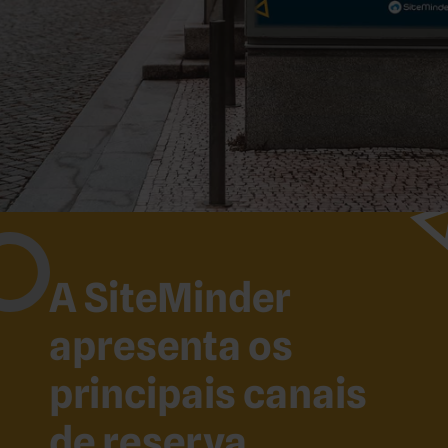
A SiteMinder
apresenta os
principais canais
de reserva