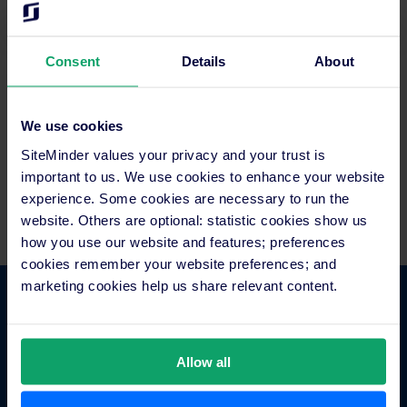
Consent
Details
About
Como fazer isto?
We use cookies
SiteMinder values your privacy and your trust is
Pode ter acesso a todas as opções listadas acima e conectar-se
aos canais de reservas com melhor desempenho para o seu
important to us. We use cookies to enhance your website
estabelecimento, com o gestor de canais da SiteMinder.
experience. Some cookies are necessary to run the
website. Others are optional: statistic cookies show us
how you use our website and features; preferences
cookies remember your website preferences; and
marketing cookies help us share relevant content.
Ultrapassamos a concorrência porque:
Allow all
800