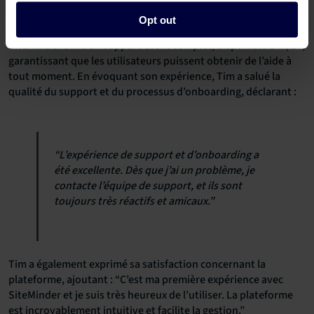
exceptionnel avec SiteMinder
Opt out
SiteMinder offre un support client complet, disponible 24h/24,
garantissant que les utilisateurs puissent obtenir de l’aide à
tout moment. En évoquant son expérience, Tim a salué la
qualité du support et du processus d’onboarding, déclarant :
“L’expérience de support et d’onboarding a
été excellente. Dès que j’ai un problème, je
contacte l’équipe de support, et ils sont
toujours très réactifs et amicaux.”
Tim a également exprimé sa satisfaction concernant la
plateforme, ajoutant : “C’est ma première expérience avec
SiteMinder et je suis très heureux de l’utiliser. La plateforme
est incroyablement intuitive et facilite la gestion.”