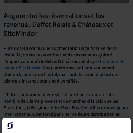
Augmenter les réservations et les
revenus : L’effet Relais & Châteaux et
SiteMinder
Purs Hotel a connu une augmentation significative de sa
visibilité, de ses réservations et de ses revenus grâce à
l’impact combiné de Relais & Châteaux et du
gestionnaire de
canaux SiteMinder
. Ces plateformes ont non seulement
étendu la portée de l’hôtel, mais ont également attiré une
clientèle internationale et diversifiée.
L’hôtel a notamment enregistré une hausse notable du
nombre de clients provenant de marchés clés tels que les
États-Unis, la Belgique et les Pays-Bas. Cet afflux de voyageurs
internationaux, renforcé par une meilleure distribution et
exposition grâce au réseau prestigieux de Relais & Châteaux et
à la technologie de SiteMinder, a directement contribué à une