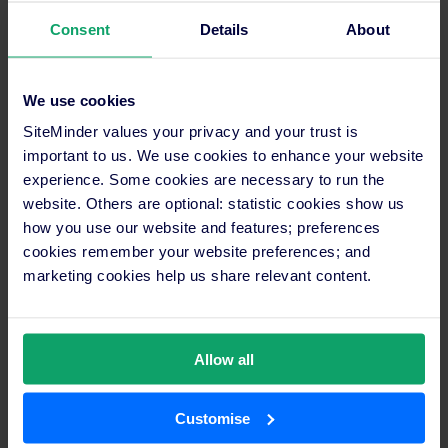
augmentation des revenus. Cette combinaison d’outils a
permis à Purs Hotel de se positionner comme une destination
Consent
Details
About
de choix, consolidant ainsi sa place sur le marché
concurrentiel de l’hôtellerie de luxe.
We use cookies
SiteMinder values your privacy and your trust is
important to us. We use cookies to enhance your website
experience. Some cookies are necessary to run the
website. Others are optional: statistic cookies show us
how you use our website and features; preferences
cookies remember your website preferences; and
marketing cookies help us share relevant content.
Allow all
Customise
Onboarding fluide et support