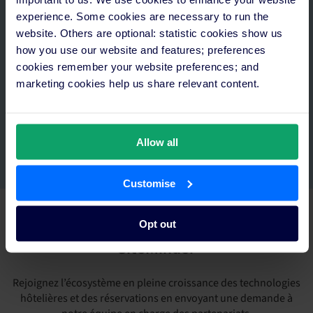
experience. Some cookies are necessary to run the
website. Others are optional: statistic cookies show us
how you use our website and features; preferences
cookies remember your website preferences; and
marketing cookies help us share relevant content.
Allow all
Customise
Opt out
Développez votre activité avec
SiteMinder
Rejoignez l’écosystème en pleine croissance des technologies
hôtelières et des réservations en envoyant une demande à