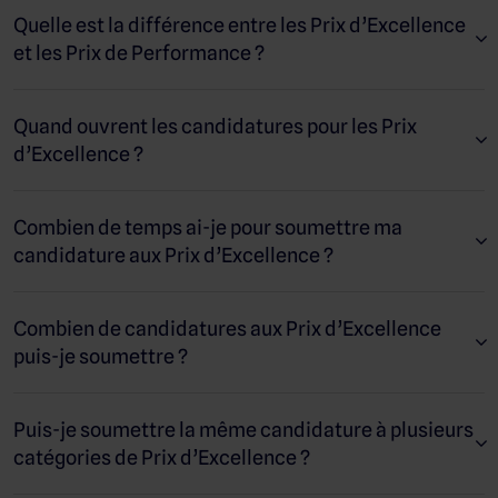
programmes partenaires de SiteMinder
(Expert,
Quelle est la différence entre les Prix d’Excellence
, un partenaire actif sur l’
PMS ou Reseller)
App
et les Prix de Performance ?
, ou un
Store
Partenaire de Distribution
à SiteMinder, à la fois au
techniquement intégré
moment de la soumission et au moment de
Quand ouvrent les candidatures pour les Prix
l’annonce des gagnants.
d’Excellence ?
Les candidatures doivent être reçues
avant 23h59
.
(GMT) le jour de la date limite
Combien de temps ai-je pour soumettre ma
candidature aux Prix d’Excellence ?
Si vous mentionnez un client dans votre
candidature, veuillez
obtenir son autorisation
.
avant de soumettre votre dossier
Combien de candidatures aux Prix d’Excellence
puis-je soumettre ?
Une candidature ne peut être soumise
qu’une
. La même candidature ne
seule fois pour examen
peut pas être soumise à la même catégorie la
Puis-je soumettre la même candidature à plusieurs
même année, ni être utilisée pour plusieurs
catégories de Prix d’Excellence ?
catégories.