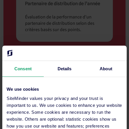
Partenaire de distribution de l’année
Évaluation de la performance d’un
partenaire de distribution selon des
critères basés sur des points.
Prix Expert de l’année
Consent
Details
About
Récompenses régionales : ANZ,
ASIE, AMÉRIQUES et EMEA
We use cookies
Évaluation de la performance d’un
SiteMinder values your privacy and your trust is
partenaire expert selon un système de
important to us. We use cookies to enhance your website
points.
experience. Some cookies are necessary to run the
website. Others are optional: statistic cookies show us
how you use our website and features; preferences