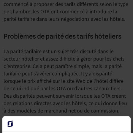
commencé à proposer des tarifs différents selon le type
de chambre, les OTA ont commencé à introduire la
parité tarifaire dans leurs négociations avec les hôtels.
Problèmes de parité des tarifs hôteliers
La parité tarifaire est un sujet très discuté dans le
secteur hôtelier et assez difficile à gérer pour les chefs
d’entreprise. Cela peut paraître simple, mais la parité
tarifaire peut s’avérer compliquée. Il y a disparité
lorsque le prix affiché sur le site Web de l’hôtel diffère
de celui indiqué par les OTA ou d’autres canaux tiers.
Des disparités peuvent survenir lorsque les OTA créent
des relations directes avec les hôtels, ce qui donne lieu
à des modèles de marchand net ou de commission.
Cela peut également se produire lorsque les OTA n’ont
pas d’accord contractuel, achètent auprès de grossistes