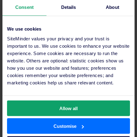
et fixent les prix à leur discrétion. Bien que cela soit
considéré comme le prix à payer pour faire des affaires,
Consent
Details
About
la pratique de la parité tarifaire pose plusieurs défis aux
hôtels indépendants. Les OTA peuvent réduire leur
We use cookies
commission pour offrir un prix plus attractif – et lorsque
davantage de réservations proviennent des OTA, les
SiteMinder values your privacy and your trust is
hôtels perdent des revenus. Les hôtels cherchent
important to us. We use cookies to enhance your website
activement des moyens d’obtenir plus de réservations
experience. Some cookies are necessary to run the
directes afin d’augmenter leur part de revenus. Cela
website. Others are optional: statistic cookies show us
how you use our website and features; preferences
peut s’avérer difficile car même lorsqu’ils proposent des
cookies remember your website preferences; and
promotions à prix réduits, les hôtels sont obligés d’en
marketing cookies help us share relevant content.
informer les OTA. En réponse, certains hôtels excluent
des chambres entières des OTA, mais ils risquent alors
de voir ces chambres invendues.
Allow all
Répondre aux enjeux de parité tarifaire
hôtelière
Customise