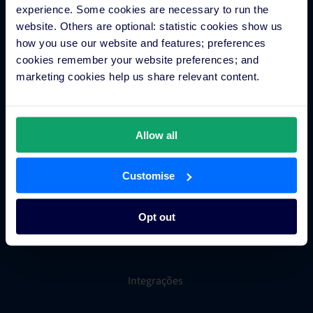
experience. Some cookies are necessary to run the
Comércio hoteleiro
website. Others are optional: statistic cookies show us
how you use our website and features; preferences
cookies remember your website preferences; and
Gestor de canais para hotéis
marketing cookies help us share relevant content.
Sistema de reservas hoteleiras
Inteligência empresarial hoteleira
Metapesquisa para hotéis
Allow all
Processamento de pagamentos hoteleiros
Fidelização dos hóspedes
Customise
Grupos hoteleiros
Sistema de distribuição global (GDS)
Opt out
Loja de apps para hotéis
Integrações