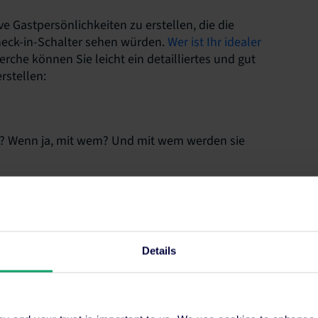
ive Gastpersönlichkeiten zu erstellen, die die
Check-in-Schalter sehen würden.
Wer ist Ihr idealer
rche können Sie leicht ein detailliertes und gut
rstellen:
? Wenn ja, mit wem? Und mit wem werden sie
viel verdienen sie?
Details
e am meisten?