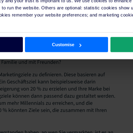
cy and your trust is important to us. We use cookies to enhance
?
o run the website. Others are optional: statistic cookies show
Motivation?
ookies remember your website preferences; and marketing cookie
Customise
ie?
t Familie und mit Freunden?
 Marketingziele zu definieren. Diese basieren auf
Ein Geschäftsziel kann beispielsweise darin
gerung von 20 % zu erzielen und Ihre Marke bei
ingziele können dann passend dazu gestaltet werden.
um mehr Millennials zu erreichen, und die
50 % könnten Ziele sein, die zusammen mit Ihren
 verstanden haben, an wen Sie vermarkten, ist es an