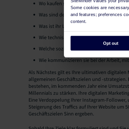
SiteMinder values your priva
Wo kaufen sie Lebensmittel und Kleidung
Some cookies are necessary t
Was sind deren Lebensziele? Was schafft 
and features; preferences c
content.
Was ist ihr Lieblingsreiseort?
Wie technisch versiert sind sie?
Opt out
Welche sozialen Netzwerke bevorzugen s
Wie kommunizieren sie bei der Arbeit, mi
Als Nächstes gilt es Ihre ultimativen digitalen
allgemeinen Geschäftszielen und -strategien. 
bestehen, im kommenden Jahr eine Umsatzstei
Millennials zu stärken. Ihre digitalen Market
Eine Verdoppelung Ihrer Instagram-Follower, 
Steigerung des Traffics auf Ihrer Website um 
Geschäftszielen Sinn ergeben.
Sobald Ihre Ziele klar formuliert sind und Sie