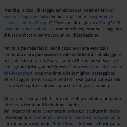
Prendi gli articoli di viaggio ambiziosi e stimolanti nel
Four
Seasons Magazine
, ad esempio. Titoli come “
5 esperienze
esclusive in tutta Europa
”, “Resta un altro giorno a Parigi” e “
Il
lusso della workcation
” sicuramente invoglieranno i viaggiatori
di lusso a cliccare per trovare un po’ di ispirazione.
Per chi è già nelle fasi di pianificazione di una vacanza, il
contenuto d’oro può essere trovato nelle liste di imballaggio e
nelle idee di itinerario. Stai visitando il Perthshire in Scozia e
vuoi sgranchirti le gambe? Questa
Guida escursionistica creata
da Gleneagles
ti propone cinque delle migliori passeggiate,
oltre a suggerimenti su cosa mettere in valigia e alcune parole
scozzesi che potresti dover conoscere lungo il cammino.
Altri grandi esempi di tattiche di marketing digitale alberghiero
attraverso i contenuti includono il podcast
dell’Intercontinental che mette in evidenza la cultura in modo
interessante, e i
contenuti video informativi sulla sostenibilità
che rafforzano i valori dell’hotel Areias de Seixo in Portogallo.