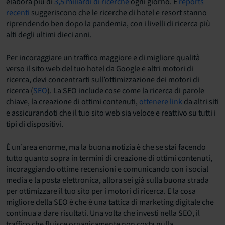
elabora più di
3,5 miliardi di ricerche
ogni giorno. E
reports
recenti
suggeriscono che le ricerche di hotel e resort stanno
riprendendo ben dopo la pandemia, con i livelli di ricerca più
alti degli ultimi dieci anni.
Per incoraggiare un traffico maggiore e di migliore qualità
verso il sito web del tuo hotel da Google e altri motori di
ricerca, devi concentrarti sull’ottimizzazione dei motori di
ricerca (
SEO
). La SEO include cose come la ricerca di parole
chiave, la creazione di ottimi contenuti,
ottenere link
da altri siti
e assicurandoti che il tuo sito web sia veloce e reattivo su tutti i
tipi di dispositivi.
È un’area enorme, ma la buona notizia è che se stai facendo
tutto quanto sopra in termini di creazione di ottimi contenuti,
incoraggiando ottime recensioni e comunicando con i social
media e la posta elettronica, allora sei già sulla buona strada
per ottimizzare il tuo sito per i motori di ricerca. E la cosa
migliore della SEO è che è una tattica di marketing digitale che
continua a dare risultati. Una volta che investi nella SEO, il
traffico che fluisce organicamente non costa nulla.