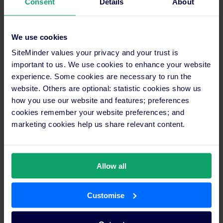
Consent
Details
About
We use cookies
SiteMinder values your privacy and your trust is
important to us. We use cookies to enhance your website
experience. Some cookies are necessary to run the
website. Others are optional: statistic cookies show us
how you use our website and features; preferences
Contact médias
cookies remember your website preferences; and
Maria Cricchiola
marketing cookies help us share relevant content.
+61 410 233 735
media@siteminder.com
À propos de SiteMinder
Allow all
Dans un monde dirigé par le consommateur, au sein duquel le
voyageur dispose de toujours plus de choix et d’accessibilité,
Customise
SiteMinder aide les hôteliers à libérer tout leur potentiel grâce
à des technologies qui leur ouvrent les portes du monde.
SiteMinder est une plateforme dédiée à l’acquisition de clients,