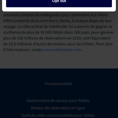
Opt out
leader mondial dans le secteur hôtelier. Pionnier de la
technologie hôtelière, SiteMinder a su développer des
solutions simples et intelligentes pour permettre aux hôtels
d’être présents là où sont leurs clients, à chaque étape de leur
voyage. Le rôle central de SiteMinder lui a permis de gagner la
confiance de plus de 35 000 hôtels dans 160 pays, pour générer
plus de 100 millions de réservations en 2019, soit l’équivalent
de 28,8 milliards d’euros de revenus pour les hôtels. Pour plus
d’informations, visitez
www.siteminder.com
.
Fonctionnalités
Gestionnaire de canaux pour hôtels
Moteur de réservation en ligne
Outil de veille concurrentielle pour hôtels