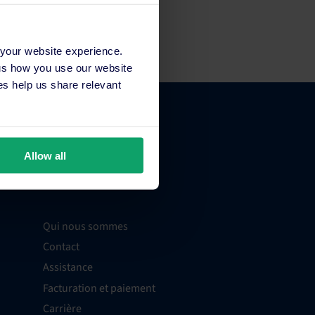
 your website experience.
 us how you use our website
s help us share relevant
Allow all
À propos de SiteMinder
Qui nous sommes
Contact
Assistance
Facturation et paiement
Carrière