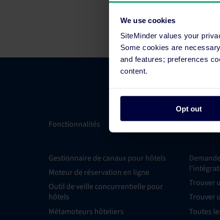
We use cookies
SiteMinder values your priva
Some cookies are necessary t
and features; preferences c
content.
Opt out
Fonctionnalités
Intégrati
Gestionnaire de canaux pour hôtels
Demande 
l’intégra
Moteur de réservation en ligne
Trouver 
Outil de veille concurrentielle pour
hôtels
Trouver 
Métamoteurs hôteliers
Toutes le