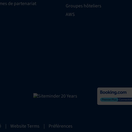
es de partenariat
Groupes hôteliers
AWS
é
|
Website Terms
|
Préférences