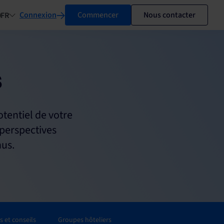
Connexion
Commencer
Nous contacter
FR
s
otentiel de votre
 perspectives
nus.
 et conseils
Groupes hôteliers