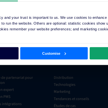
cy and your trust is important to us. We use cookies to enhance
o run the website. Others are optional: statistic cookies show
ookies remember your website preferences; and marketing cookie
Customise
ons
Ressources
de partenariat pour
Distribution
tion
Technologies
un expert
Marketing
un PMS
Tendances et conseils
s intégrations
Études de cas