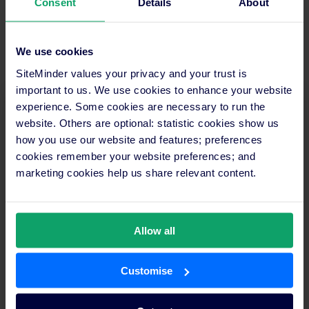
Consent
Details
About
recherchés pour permettre aux hôteliers de
découvrir comment optimiser leur temps et
augmenter le chiffre d'affaires des chambres.
We use cookies
SiteMinder values your privacy and your trust is
important to us. We use cookies to enhance your website
experience. Some cookies are necessary to run the
Inscrivez-vous à la newsletter de l’industrie
website. Others are optional: statistic cookies show us
SiteMinder.
how you use our website and features; preferences
cookies remember your website preferences; and
Recevez les dernières tendances et conseils
marketing cookies help us share relevant content.
directement dans votre boîte de réception.
Allow all
Customise