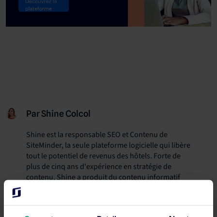
Par Shine Colcol
Shine est la responsable SEO et Contenu de
SiteMinder, la seule plateforme logicielle qui libère
tout le potentiel de revenus des hôtels. Forte de
plus de cinq ans d'expérience en stratégie de
contenu, Shine a produit du contenu informatif
sur divers sujets de l'industrie, principalement sur
la gestion opérationnelle et l'amélioration
continue. Elle vise à partager des articles bien