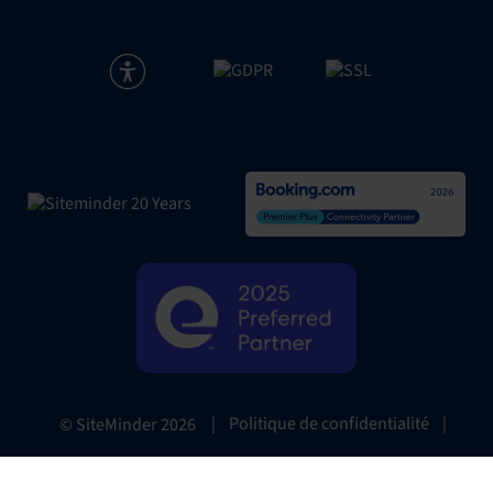
|
Politique de confidentialité
|
© SiteMinder
2026
Website Terms
|
Préférences