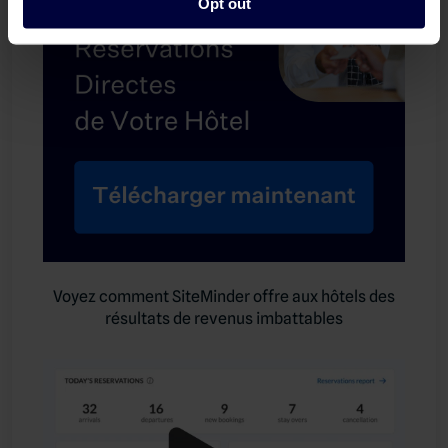
Opt out
Voyez comment SiteMinder offre aux hôtels des
résultats de revenus imbattables