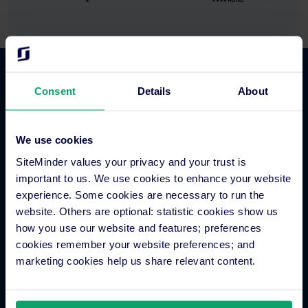
Fonctionnalités
Consent
Details
About
Gestionnaire de canaux pour hôtels
We use cookies
Moteur de réservation en ligne
SiteMinder values your privacy and your trust is
Outil de veille concurrentielle pour hôtels
important to us. We use cookies to enhance your website
Métamoteurs hôteliers
experience. Some cookies are necessary to run the
Traitement des paiements hôteliers
website. Others are optional: statistic cookies show us
how you use our website and features; preferences
Engagement client
cookies remember your website preferences; and
Groupes hôteliers
marketing cookies help us share relevant content.
Système de distribution globale (GDS)
Boutique d’applications hôtelières